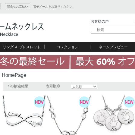
安全なお支払い
電子メールをお送りください。
お客様の声
リング ＆ ブレスレット
コレクション
ネームプレビュー
HomePage
ン
7 の検索結果
表示順序
ション