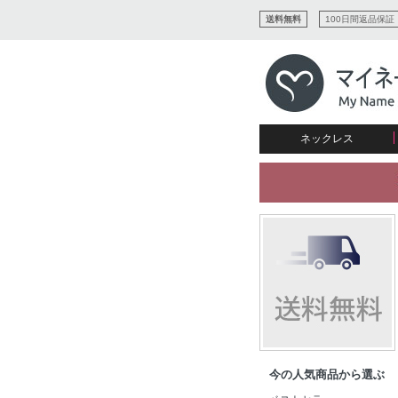
送料無料
100日間返品保証
ネックレス
すべてコレクションを見る
リング
愛を表すコレクション
ネームプレビュー
マザーズ
ブレスレット
刻印ジュエリー
カップル
ネームネックレス
愛のブレスレット
イニシャルジュエリー
メンズ
キャリーネームネックレス
インフィニティ コレクショ
彼女への贈り物
ギフトコレクション
プチネームネックレス
誕生石コレクション
花嫁
バーネックレスコレクション
写真入りネックレス
ディスクとサークルのコレク
今の人気商品から選ぶ