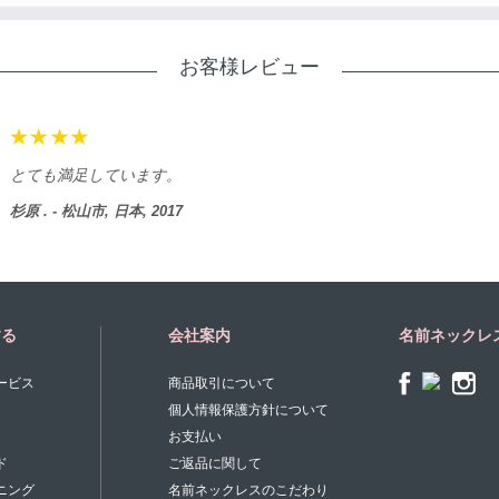
お客様レビュー
とても満足しています。
杉原 . - 松山市, 日本, 2017
する
会社案内
名前ネックレ
ービス
商品取引について
個人情報保護方針について
お支払い
ド
ご返品に関して
ニング
名前ネックレスのこだわり