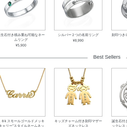
誕生石付き積み重ね可能なネー
シルバー２つの名前リング
刻印つき
ムリング
¥8,990
¥5,900
Best Sellers
１８k スモールゴールドメッキ
キッズチャーム付き刻印マザー
誕生石付
"キャリー”スタイルネームネッ
ズネックレス
ックレス