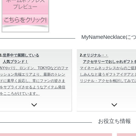
MyNameNecklace
1.
世界中で展開している
2.
オリジナル・・
人気ブランド！
アクセサリーでおしゃれギフト
NYやパリ、ロンドン、TOKYOなどのファ
マイネームネックレスからのご提
ッション先端エリアより、最新のトレン
しみんなと違うギフトアイデアと
ドに素早く反応し、常にファンの皆さま
リジナル・アクセを検討してみて
をサプライズさせるようなアイテム発信
をこころがけています。
お役立ち情報