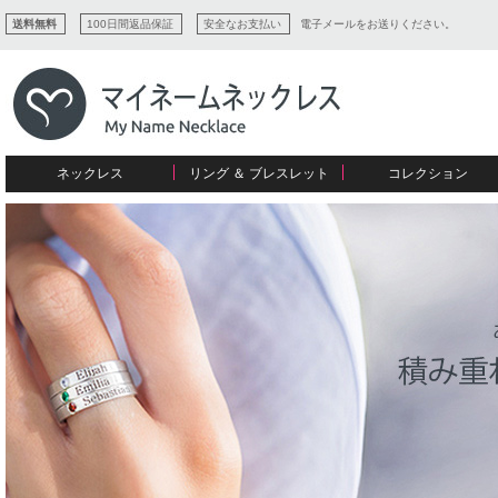
送料無料
100日間返品保証
安全なお支払い
電子メールをお送りください。
ネックレス
リング ＆ ブレスレット
コレクション
すべてコレクションを見る
リング
愛を表すコレクション
ネームプレビュー
マザーズ
ブレスレット
刻印ジュエリー
カップル
ネームネックレス
愛のブレスレット
イニシャルジュエリー
メンズ
キャリーネームネックレス
インフィニティ コレクション
彼女への贈り物
ギフトコレクション
プチネームネックレス
誕生石コレクション
花嫁
バーネックレスコレクション
写真入りネックレス
ディスクとサークルのコレクション