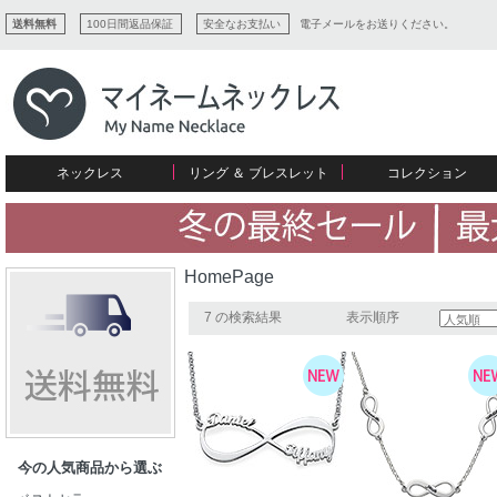
送料無料
100日間返品保証
安全なお支払い
電子メールをお送りください。
ネックレス
リング ＆ ブレスレット
コレクション
すべてコレクションを見る
リング
愛を表すコレクション
ネームプレビュー
マザーズ
ブレスレット
刻印ジュエリー
カップル
ネームネックレス
愛のブレスレット
イニシャルジュエリー
メンズ
HomePage
キャリーネームネックレス
インフィニティ コレクション
彼女への贈り物
ギフトコレクション
プチネームネックレス
誕生石コレクション
7 の検索結果
表示順序
花嫁
バーネックレスコレクション
写真入りネックレス
ディスクとサークルのコレクション
今の人気商品から選ぶ