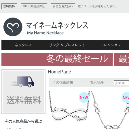
送料無料
100日間返品保証
安全なお支払い
電子メールをお送りください。
ネックレス
リング ＆ ブレスレット
コレクション
すべてコレクションを見る
リング
愛を表すコレクション
ネームプレビュー
マザーズ
ブレスレット
刻印ジュエリー
カップル
ネームネックレス
愛のブレスレット
イニシャルジュエリー
メンズ
HomePage
キャリーネームネックレス
インフィニティ コレクション
彼女への贈り物
ギフトコレクション
プチネームネックレス
誕生石コレクション
7 の検索結果
表示順序
花嫁
バーネックレスコレクション
写真入りネックレス
ディスクとサークルのコレクション
今の人気商品から選ぶ