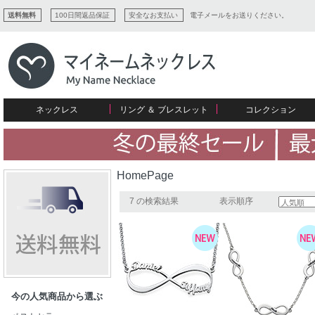
送料無料
100日間返品保証
安全なお支払い
電子メールをお送りください。
ネックレス
リング ＆ ブレスレット
コレクション
すべてコレクションを見る
リング
愛を表すコレクション
ネームプレビュー
マザーズ
ブレスレット
刻印ジュエリー
カップル
ネームネックレス
愛のブレスレット
イニシャルジュエリー
メンズ
HomePage
キャリーネームネックレス
インフィニティ コレクション
彼女への贈り物
ギフトコレクション
プチネームネックレス
誕生石コレクション
7 の検索結果
表示順序
花嫁
バーネックレスコレクション
写真入りネックレス
ディスクとサークルのコレクション
今の人気商品から選ぶ