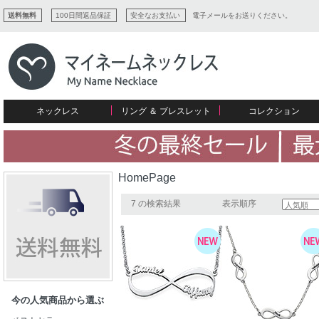
送料無料
100日間返品保証
安全なお支払い
電子メールをお送りください。
ネックレス
リング ＆ ブレスレット
コレクション
すべてコレクションを見る
リング
愛を表すコレクション
ネームプレビュー
マザーズ
ブレスレット
刻印ジュエリー
カップル
ネームネックレス
愛のブレスレット
イニシャルジュエリー
メンズ
HomePage
キャリーネームネックレス
インフィニティ コレクション
彼女への贈り物
ギフトコレクション
プチネームネックレス
誕生石コレクション
7 の検索結果
表示順序
花嫁
バーネックレスコレクション
写真入りネックレス
ディスクとサークルのコレクション
今の人気商品から選ぶ