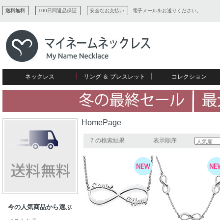
送料無料
100日間返品保証
安全なお支払い
電子メールをお送りください。
ネックレス
リング ＆ ブレスレット
コレクション
すべてコレクションを見る
リング
愛を表すコレクション
ネームプレビュー
マザーズ
ブレスレット
刻印ジュエリー
カップル
ネームネックレス
愛のブレスレット
イニシャルジュエリー
メンズ
HomePage
キャリーネームネックレス
インフィニティ コレクション
彼女への贈り物
ギフトコレクション
プチネームネックレス
誕生石コレクション
7 の検索結果
表示順序
花嫁
バーネックレスコレクション
写真入りネックレス
ディスクとサークルのコレクション
今の人気商品から選ぶ