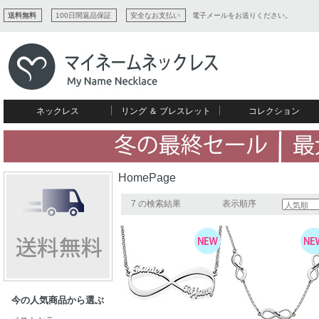
送料無料
100日間返品保証
安全なお支払い
電子メールをお送りください。
ネックレス
リング ＆ ブレスレット
コレクション
すべてコレクションを見る
リング
愛を表すコレクション
ネームプレビュー
マザーズ
ブレスレット
刻印ジュエリー
カップル
ネームネックレス
愛のブレスレット
イニシャルジュエリー
メンズ
HomePage
キャリーネームネックレス
インフィニティ コレクション
彼女への贈り物
ギフトコレクション
プチネームネックレス
誕生石コレクション
7 の検索結果
表示順序
花嫁
バーネックレスコレクション
写真入りネックレス
ディスクとサークルのコレクション
今の人気商品から選ぶ