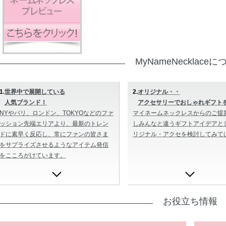
MyNameNecklace
1.
世界中で展開している
2.
オリジナル・・
人気ブランド！
アクセサリーでおしゃれギフト
NYやパリ、ロンドン、TOKYOなどのファ
マイネームネックレスからのご提
ッション先端エリアより、最新のトレン
しみんなと違うギフトアイデアと
ドに素早く反応し、常にファンの皆さま
リジナル・アクセを検討してみて
をサプライズさせるようなアイテム発信
をこころがけています。
お役立ち情報