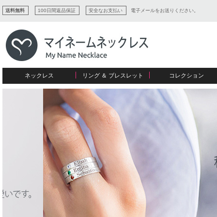
送料無料
100日間返品保証
安全なお支払い
電子メールをお送りください。
ネックレス
リング ＆ ブレスレット
コレクション
すべてコレクションを見る
リング
愛を表すコレクション
ネームプレビュー
マザーズ
ブレスレット
刻印ジュエリー
カップル
ネームネックレス
愛のブレスレット
イニシャルジュエリー
メンズ
キャリーネームネックレス
インフィニティ コレクション
彼女への贈り物
ギフトコレクション
プチネームネックレス
誕生石コレクション
花嫁
バーネックレスコレクション
写真入りネックレス
ディスクとサークルのコレクション