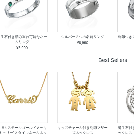
誕生石付き積み重ね可能なネー
シルバー２つの名前リング
刻印つき
ムリング
¥8,990
¥5,900
Best Sellers
１８k スモールゴールドメッキ
キッズチャーム付き刻印マザー
誕生石付
"キャリー”スタイルネームネッ
ズネックレス
ックレス