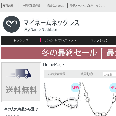
送料無料
100日間返品保証
安全なお支払い
電子メールをお送りください。
ネックレス
リング ＆ ブレスレット
コレクション
すべてコレクションを見る
リング
愛を表すコレクション
ネームプレビュー
マザーズ
ブレスレット
刻印ジュエリー
カップル
ネームネックレス
愛のブレスレット
イニシャルジュエリー
メンズ
HomePage
キャリーネームネックレス
インフィニティ コレクション
彼女への贈り物
ギフトコレクション
プチネームネックレス
誕生石コレクション
7 の検索結果
表示順序
花嫁
バーネックレスコレクション
写真入りネックレス
ディスクとサークルのコレクション
今の人気商品から選ぶ