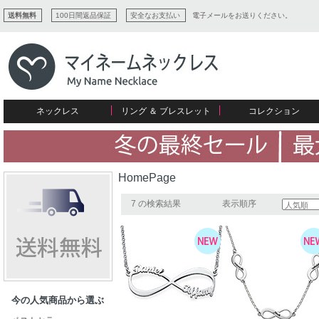
送料無料
100日間返品保証
安全なお支払い
電子メールをお送りください。
ネックレス
リング ＆ ブレスレット
コレクション
すべてコレクションを見る
リング
愛を表すコレクション
ネームプレビュー
マザーズ
ブレスレット
刻印ジュエリー
カップル
ネームネックレス
愛のブレスレット
イニシャルジュエリー
メンズ
HomePage
キャリーネームネックレス
インフィニティ コレクション
彼女への贈り物
ギフトコレクション
プチネームネックレス
誕生石コレクション
7 の検索結果
表示順序
花嫁
バーネックレスコレクション
写真入りネックレス
ディスクとサークルのコレクション
今の人気商品から選ぶ