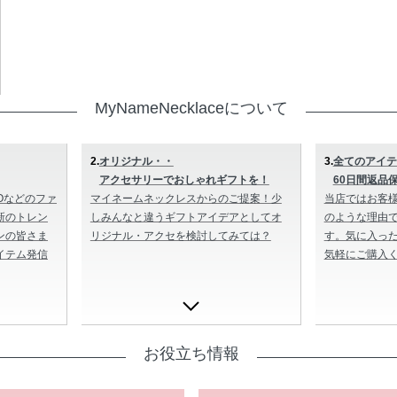
MyNameNecklaceについて
2.
オリジナル・・
3.
全てのアイテ
アクセサリーでおしゃれギフトを！
60日間返品
Oなどのファ
マイネームネックレスからのご提案！少
当店ではお客
新のトレン
しみんなと違うギフトアイデアとしてオ
のような理由で
ンの皆さま
リジナル・アクセを検討してみては？
す。気に入っ
イテム発信
気軽にご購入
お役立ち情報