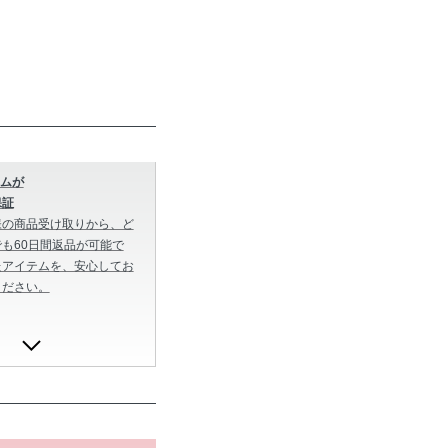
ムが
保証
様の商品受け取りから、ど
も60日間返品が可能で
たアイテムを、安心してお
ください。