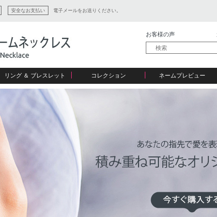
安全なお支払い
電子メールをお送りください。
お客様の声
リング ＆ ブレスレット
コレクション
ネームプレビュー
ン
ション