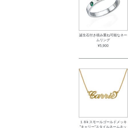
誕生石付き積み重ね可能なネー
ムリング
¥5,900
１８k スモールゴールドメッキ
"キャリー”スタイルネームネッ