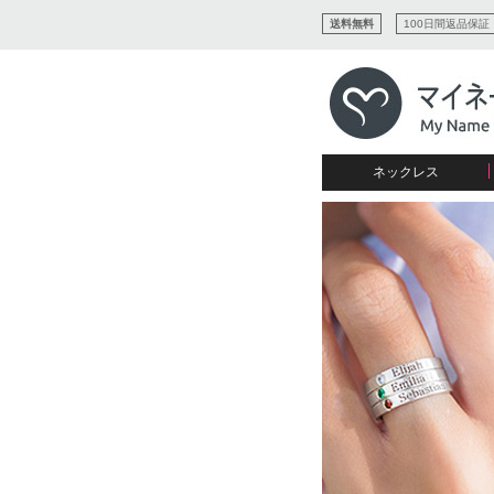
送料無料
100日間返品保証
ネックレス
すべてコレクションを見る
リング
愛を表すコレクション
ネームプレビュー
マザーズ
ブレスレット
刻印ジュエリー
カップル
ネームネックレス
愛のブレスレット
イニシャルジュエリー
メンズ
キャリーネームネックレス
インフィニティ コレクショ
彼女への贈り物
ギフトコレクション
プチネームネックレス
誕生石コレクション
花嫁
バーネックレスコレクション
写真入りネックレス
ディスクとサークルのコレク