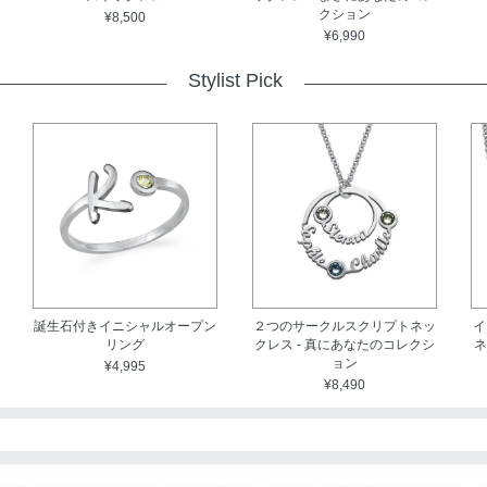
クション
¥8,500
¥6,990
Stylist Pick
誕生石付きイニシャルオープン
２つのサークルスクリプトネッ
イ
リング
クレス - 真にあなたのコレクシ
ネ
ョン
¥4,995
¥8,490