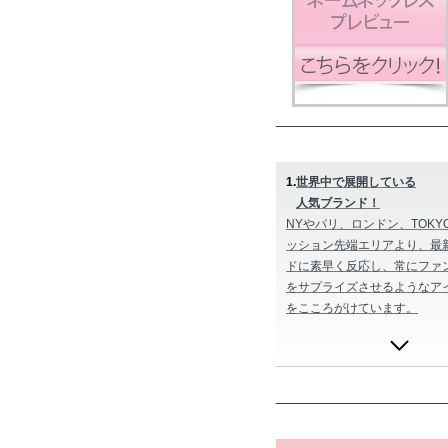
1.
世界中で展開している
人気ブランド！
NYやパリ、ロンドン、TOKY
ッション先端エリアより、最
ドに素早く反応し、常にファ
をサプライズさせるようなア
をこころがけています。