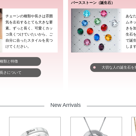
バースストーン（誕生石）
チェーンの種類や長さは雰囲
あな
気を左右するとても大きな要
ムネ
素。ずっと長く、可愛くカッ
きを
コ良くつけていたいから、ご
生石を
自分に合ったスタイルを見つ
で誕
けてください。
しま
種類と特徴
大切な人の誕生石を
長さについて
New Arrivals