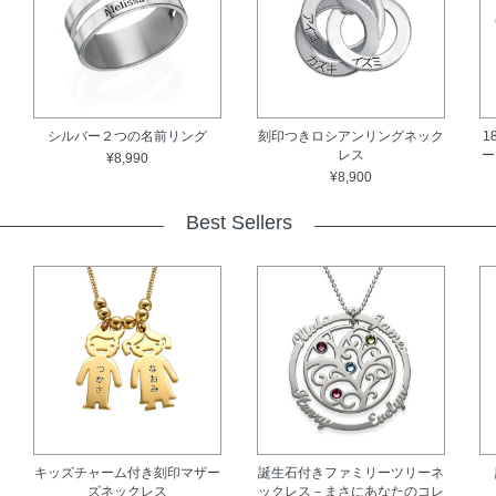
シルバー２つの名前リング
刻印つきロシアンリングネック
1
レス
ー
¥8,990
¥8,900
Best Sellers
キッズチャーム付き刻印マザー
誕生石付きファミリーツリーネ
ズネックレス
ックレス－まさにあなたのコレ