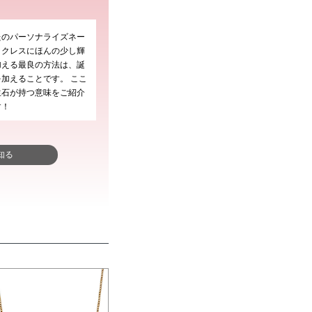
たのパーソナライズネー
ックレスにほんの少し輝
加える最良の方法は、誕
加えることです。 ここ
生石が持つ意味をご紹介
す！
知る