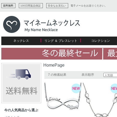
送料無料
100日間返品保証
安全なお支払い
電子メールをお送りください。
ネックレス
リング ＆ ブレスレット
コレクション
すべてコレクションを見る
リング
愛を表すコレクション
ネームプレビュー
マザーズ
ブレスレット
刻印ジュエリー
カップル
ネームネックレス
愛のブレスレット
イニシャルジュエリー
メンズ
HomePage
キャリーネームネックレス
インフィニティ コレクション
彼女への贈り物
ギフトコレクション
プチネームネックレス
誕生石コレクション
7 の検索結果
表示順序
花嫁
バーネックレスコレクション
写真入りネックレス
ディスクとサークルのコレクション
今の人気商品から選ぶ