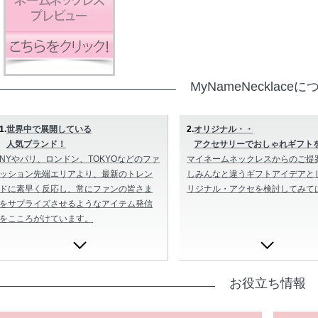
MyNameNecklace
1.
世界中で展開している
2.
オリジナル・・
人気ブランド！
アクセサリーでおしゃれギフト
NYやパリ、ロンドン、TOKYOなどのファ
マイネームネックレスからのご提
ッション先端エリアより、最新のトレン
しみんなと違うギフトアイデアと
ドに素早く反応し、常にファンの皆さま
リジナル・アクセを検討してみて
をサプライズさせるようなアイテム発信
をこころがけています。
お役立ち情報