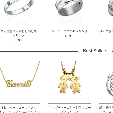
誕生石付き積み重ね可能なネー
シルバー２つの名前リング
刻印つき
ムリング
¥8,990
¥5,900
Best Sellers
１８k スモールゴールドメッキ
キッズチャーム付き刻印マザー
誕生石付
"キャリー”スタイルネームネッ
ズネックレス
ックレス