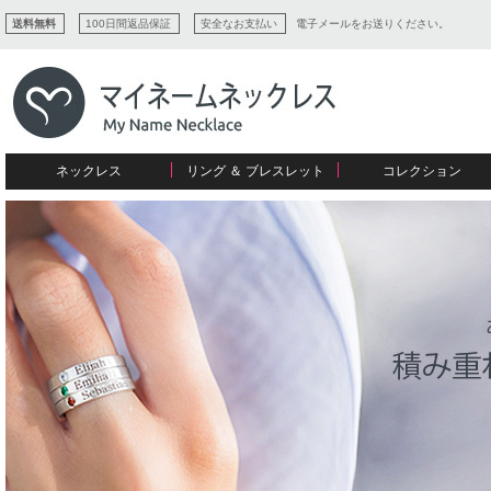
送料無料
100日間返品保証
安全なお支払い
電子メールをお送りください。
ネックレス
リング ＆ ブレスレット
コレクション
すべてコレクションを見る
リング
愛を表すコレクション
ネームプレビュー
マザーズ
ブレスレット
刻印ジュエリー
カップル
ネームネックレス
愛のブレスレット
イニシャルジュエリー
メンズ
キャリーネームネックレス
インフィニティ コレクション
彼女への贈り物
ギフトコレクション
プチネームネックレス
誕生石コレクション
花嫁
バーネックレスコレクション
写真入りネックレス
ディスクとサークルのコレクション