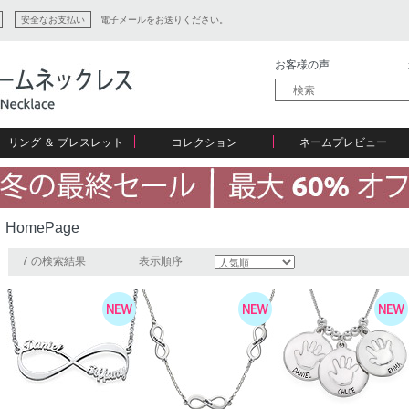
安全なお支払い
電子メールをお送りください。
お客様の声
リング ＆ ブレスレット
コレクション
ネームプレビュー
HomePage
ン
7 の検索結果
表示順序
ション