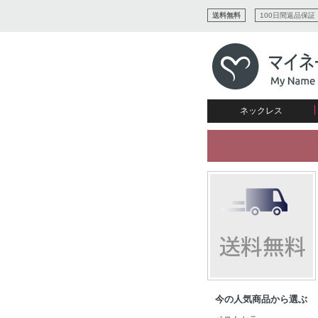
送料無料
100日間返品保証
ネックレス
すべてコレクションを見る
リング
愛を表すコレクション
ネームプレビュー
マザーズ
ブレスレット
刻印ジュエリー
カップル
ネームネックレス
愛のブレスレット
イニシャルジュエリー
メンズ
キャリーネームネックレス
インフィニティ コレクショ
彼女への贈り物
ギフトコレクション
プチネームネックレス
誕生石コレクション
花嫁
バーネックレスコレクション
写真入りネックレス
ディスクとサークルのコレク
今の人気商品から選ぶ