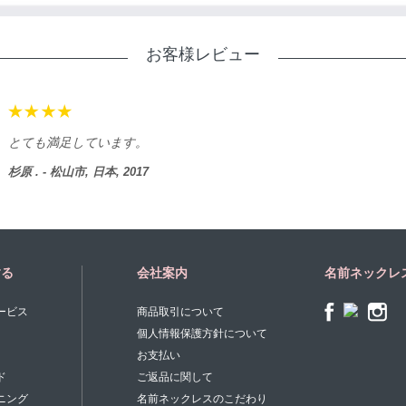
お客様レビュー
出産祝
林 . -
する
会社案内
名前ネックレ
ービス
商品取引について
個人情報保護方針について
お支払い
ド
ご返品に関して
ニング
名前ネックレスのこだわり