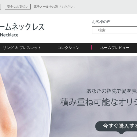
安全なお支払い
電子メールをお送りください。
お客様の声
リング ＆ ブレスレット
コレクション
ネームプレビュー
ン
ション