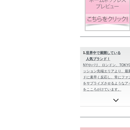
1.
世界中で展開している
人気ブランド！
NYやパリ、ロンドン、TOKY
ッション先端エリアより、最
ドに素早く反応し、常にファ
をサプライズさせるようなア
をこころがけています。