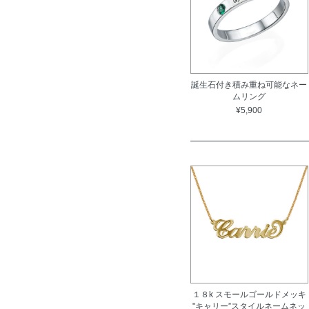
誕生石付き積み重ね可能なネー
ムリング
¥5,900
１８k スモールゴールドメッキ
"キャリー”スタイルネームネッ