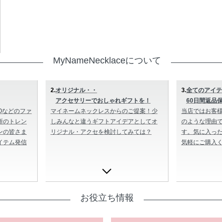
MyNameNecklaceについて
2.
オリジナル・・
3.
全てのアイテ
アクセサリーでおしゃれギフトを！
60日間返品
Oなどのファ
マイネームネックレスからのご提案！少
当店ではお客
新のトレン
しみんなと違うギフトアイデアとしてオ
のような理由で
ンの皆さま
リジナル・アクセを検討してみては？
す。気に入っ
イテム発信
気軽にご購入
お役立ち情報