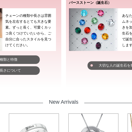
バースストーン（誕生石）
チェーンの種類や長さは雰囲
あな
気を左右するとても大きな要
ムネ
素。ずっと長く、可愛くカッ
きを
コ良くつけていたいから、ご
生石を
自分に合ったスタイルを見つ
で誕
けてください。
しま
種類と特徴
大切な人の誕生石を
長さについて
New Arrivals