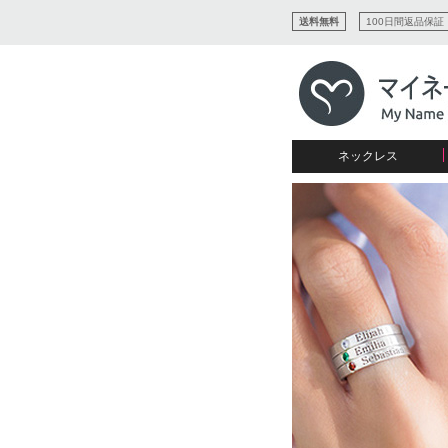
送料無料
100日間返品保証
ネックレス
すべてコレクションを見る
リング
愛を表すコレクション
ネームプレビュー
マザーズ
ブレスレット
刻印ジュエリー
カップル
ネームネックレス
愛のブレスレット
イニシャルジュエリー
メンズ
キャリーネームネックレス
インフィニティ コレクショ
彼女への贈り物
ギフトコレクション
プチネームネックレス
誕生石コレクション
花嫁
バーネックレスコレクション
写真入りネックレス
ディスクとサークルのコレク