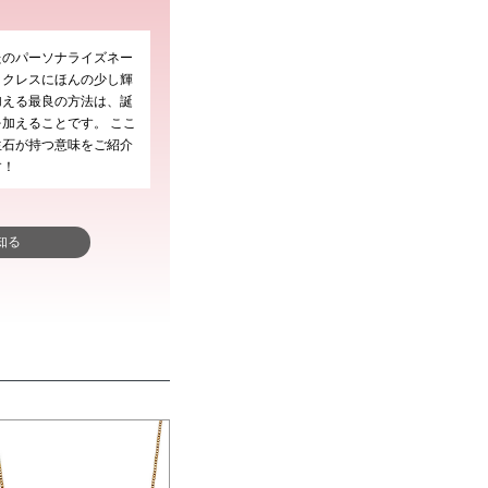
たのパーソナライズネー
ックレスにほんの少し輝
加える最良の方法は、誕
加えることです。 ここ
生石が持つ意味をご紹介
す！
知る