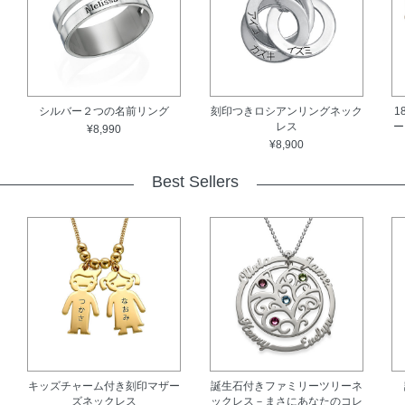
シルバー２つの名前リング
刻印つきロシアンリングネック
1
レス
ー
¥8,990
¥8,900
Best Sellers
キッズチャーム付き刻印マザー
誕生石付きファミリーツリーネ
ズネックレス
ックレス－まさにあなたのコレ