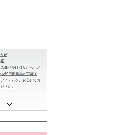
ムが
保証
様の商品受け取りから、ど
も60日間返品が可能で
たアイテムを、安心してお
ください。