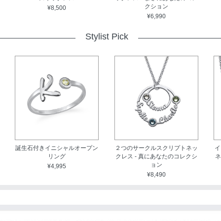
クション
¥8,500
¥6,990
Stylist Pick
誕生石付きイニシャルオープン
２つのサークルスクリプトネッ
イ
リング
クレス - 真にあなたのコレクシ
ネ
ョン
¥4,995
¥8,490