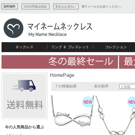
送料無料
100日間返品保証
安全なお支払い
電子メールをお送りください。
ネックレス
リング ＆ ブレスレット
コレクション
すべてコレクションを見る
リング
愛を表すコレクション
ネームプレビュー
マザーズ
ブレスレット
刻印ジュエリー
カップル
ネームネックレス
愛のブレスレット
イニシャルジュエリー
メンズ
HomePage
キャリーネームネックレス
インフィニティ コレクション
彼女への贈り物
ギフトコレクション
プチネームネックレス
誕生石コレクション
7 の検索結果
表示順序
花嫁
バーネックレスコレクション
写真入りネックレス
ディスクとサークルのコレクション
今の人気商品から選ぶ